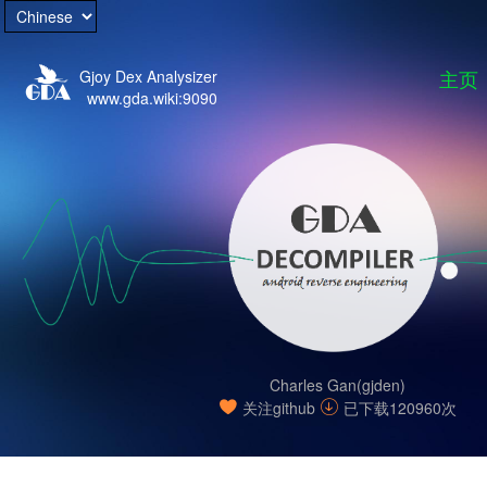
主页
Gjoy Dex Analysizer
www.gda.wiki:9090
Charles Gan(gjden)

关注github

已下载120960次